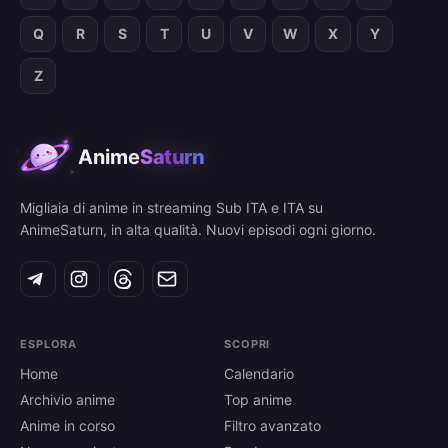
Q
R
S
T
U
V
W
X
Y
Z
Anime
Saturn
Migliaia di anime in streaming Sub ITA e ITA su
AnimeSaturn, in alta qualità. Nuovi episodi ogni giorno.
ESPLORA
SCOPRI
Home
Calendario
Archivio anime
Top anime
Anime in corso
Filtro avanzato