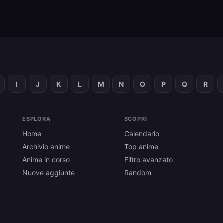
I
J
K
L
M
N
O
P
Q
R
ESPLORA
SCOPRI
Home
Calendario
Archivio anime
Top anime
Anime in corso
Filtro avanzato
Nuove aggiunte
Random