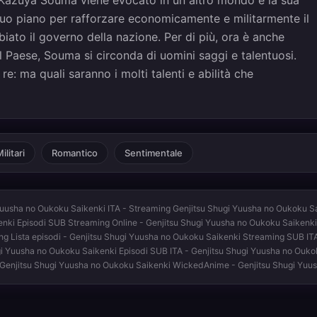
 suo piano per rafforzare economicamente e militarmente il
bbiato il governo della nazione. Per di più, ora è anche
 il Paese, Souma si circonda di uomini saggi e talentuosi.
e: ma quali saranno i molti talenti e abilità che
ilitari
Romantico
Sentimentale
Yuusha no Oukoku Saikenki ITA - Streaming Genjitsu Shugi Yuusha no Oukoku Sa
enki Episodi SUB Streaming Online - Genjitsu Shugi Yuusha no Oukoku Saikenki
ing Lista episodi - Genjitsu Shugi Yuusha no Oukoku Saikenki Streaming SUB IT
ugi Yuusha no Oukoku Saikenki Episodi SUB ITA - Genjitsu Shugi Yuusha no Ouk
- Genjitsu Shugi Yuusha no Oukoku Saikenki WickedAnime - Genjitsu Shugi Yu