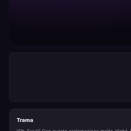
Trama
"Oh, Eroe!" Con questa esclamazione molto cliché,