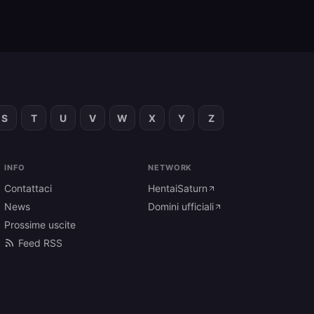
S
T
U
V
W
X
Y
Z
INFO
NETWORK
Contattaci
HentaiSaturn
News
Domini ufficiali
Prossime uscite
Feed RSS