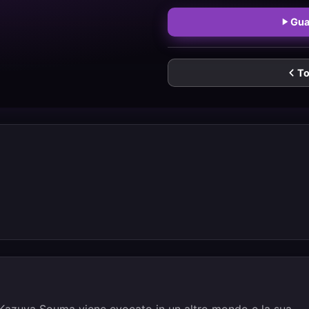
Gua
To
 Kazuya Souma viene evocato in un altro mondo e la sua