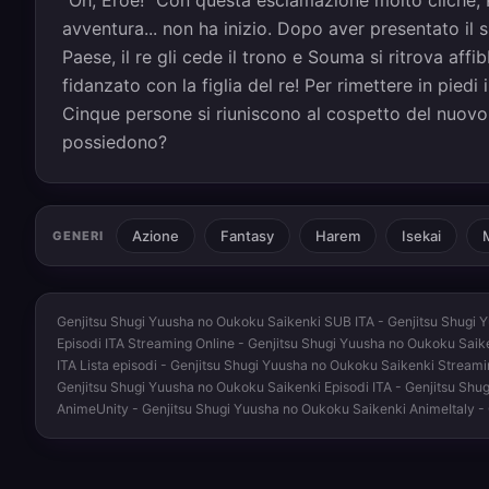
avventura... non ha inizio. Dopo aver presentato il
Paese, il re gli cede il trono e Souma si ritrova affi
fidanzato con la figlia del re! Per rimettere in piedi
Cinque persone si riuniscono al cospetto del nuovo r
possiedono?
Azione
Fantasy
Harem
Isekai
M
GENERI
Genjitsu Shugi Yuusha no Oukoku Saikenki SUB ITA - Genjitsu Shugi 
Episodi ITA Streaming Online - Genjitsu Shugi Yuusha no Oukoku Saik
ITA Lista episodi - Genjitsu Shugi Yuusha no Oukoku Saikenki Stream
Genjitsu Shugi Yuusha no Oukoku Saikenki Episodi ITA - Genjitsu Sh
AnimeUnity - Genjitsu Shugi Yuusha no Oukoku Saikenki AnimeItaly 