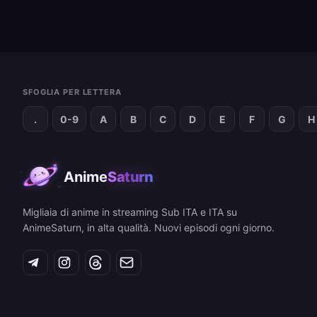
SFOGLIA PER LETTERA
.
0-9
A
B
C
D
E
F
G
H
Anime
Saturn
Migliaia di anime in streaming Sub ITA e ITA su
AnimeSaturn, in alta qualità. Nuovi episodi ogni giorno.