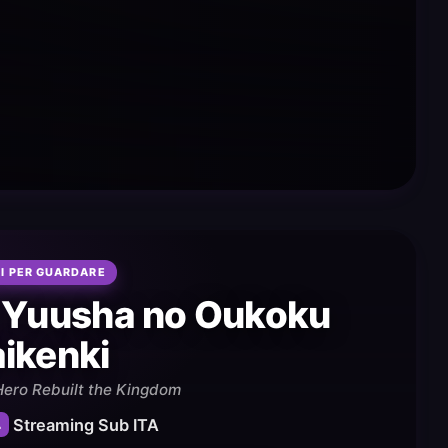
I PER GUARDARE
i Yuusha no Oukoku
ikenki
Hero Rebuilt the Kingdom
4
Streaming Sub ITA