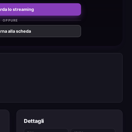
rda lo streaming
OPPURE
rna alla scheda
Dettagli