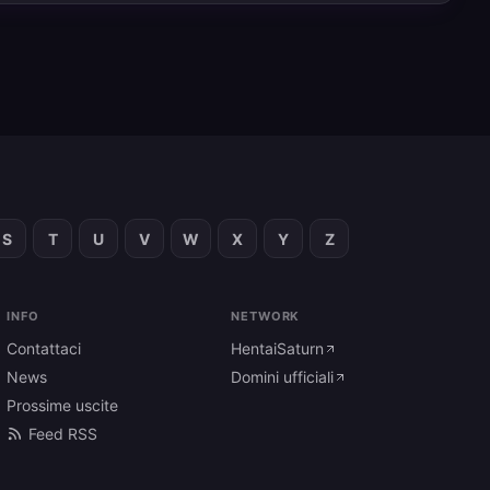
S
T
U
V
W
X
Y
Z
INFO
NETWORK
Contattaci
HentaiSaturn
News
Domini ufficiali
Prossime uscite
Feed RSS