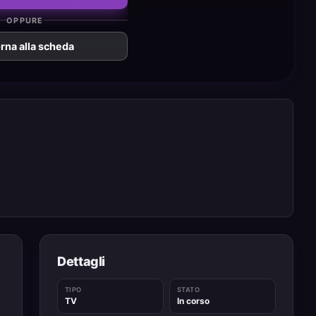
OPPURE
rna alla scheda
Dettagli
TIPO
STATO
TV
In corso