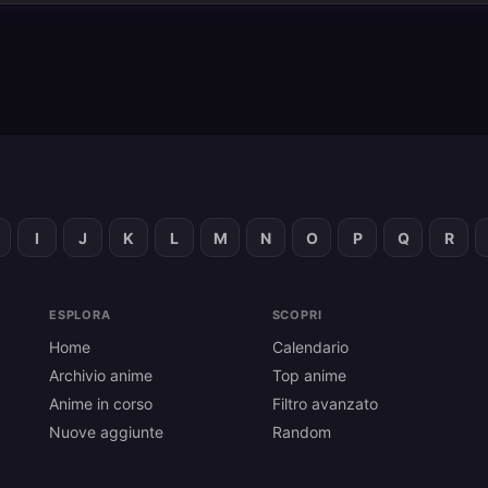
I
J
K
L
M
N
O
P
Q
R
ESPLORA
SCOPRI
Home
Calendario
Archivio anime
Top anime
Anime in corso
Filtro avanzato
Nuove aggiunte
Random