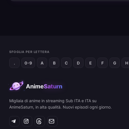
SFOGLIA PER LETTERA
.
0-9
A
B
C
D
E
F
G
H
Anime
Saturn
Migliaia di anime in streaming Sub ITA e ITA su
AnimeSaturn, in alta qualità. Nuovi episodi ogni giorno.