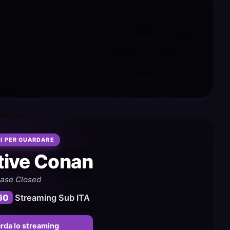
I PER GUARDARE
tive Conan
ase Closed
60
Streaming Sub ITA
rda lo streaming