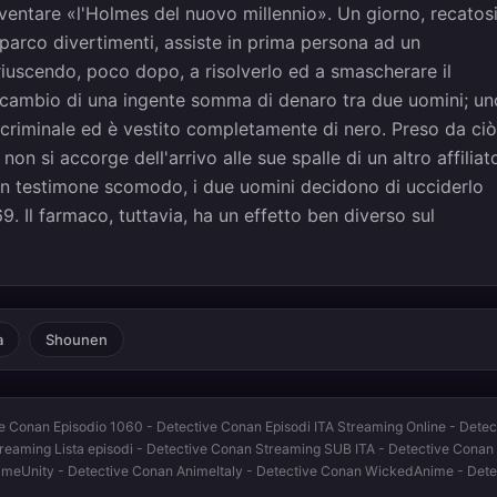
ventare «l'Holmes del nuovo millennio». Un giorno, recatos
 parco divertimenti, assiste in prima persona ad un
iuscendo, poco dopo, a risolverlo ed a smascherare il
 scambio di una ingente somma di denaro tra due uomini; un
criminale ed è vestito completamente di nero. Preso da ciò
on si accorge dell'arrivo alle sue spalle di un altro affiliat
 un testimone scomodo, i due uomini decidono di ucciderlo
Il farmaco, tuttavia, ha un effetto ben diverso sul
a
Shounen
e Conan Episodio 1060 - Detective Conan Episodi ITA Streaming Online - Dete
Streaming Lista episodi - Detective Conan Streaming SUB ITA - Detective Conan
nimeUnity - Detective Conan AnimeItaly - Detective Conan WickedAnime - Det