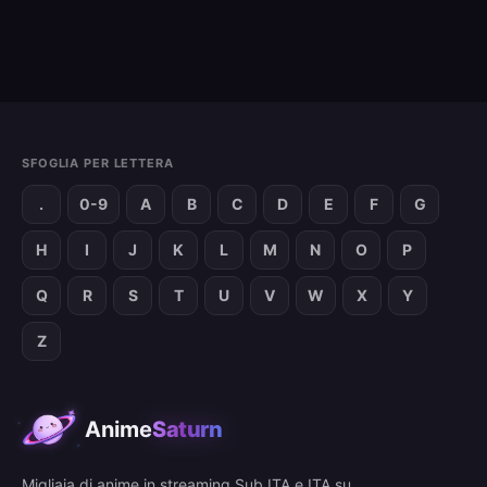
SFOGLIA PER LETTERA
.
0-9
A
B
C
D
E
F
G
H
I
J
K
L
M
N
O
P
Q
R
S
T
U
V
W
X
Y
Z
Anime
Saturn
Migliaia di anime in streaming Sub ITA e ITA su