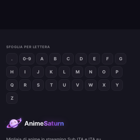
SFOGLIA PER LETTERA
.
0-9
A
B
C
D
E
F
G
H
I
J
K
L
M
N
O
P
Q
R
S
T
U
V
W
X
Y
Z
Anime
Saturn
Migliaia di anime in streaming Sub ITA e ITA su