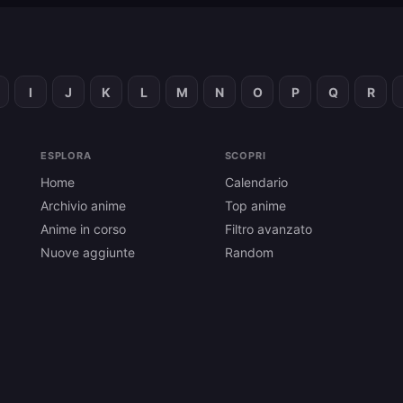
I
J
K
L
M
N
O
P
Q
R
ESPLORA
SCOPRI
Home
Calendario
Archivio anime
Top anime
Anime in corso
Filtro avanzato
Nuove aggiunte
Random