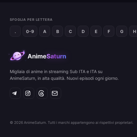
SFOGLIA PER LETTERA
.
0-9
A
B
C
D
E
F
G
H
Anime
Saturn
Migliaia di anime in streaming Sub ITA e ITA su
AnimeSaturn, in alta qualità. Nuovi episodi ogni giorno.
© 2026 AnimeSaturn. Tutti i marchi appartengono ai rispettivi proprietari.