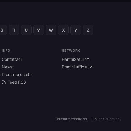
S
T
U
V
W
X
Y
Z
INFO
NETWORK
Contattaci
HentaiSaturn
News
Domini ufficiali
Prossime uscite
Feed RSS
Termini e condizioni
Politica di privacy