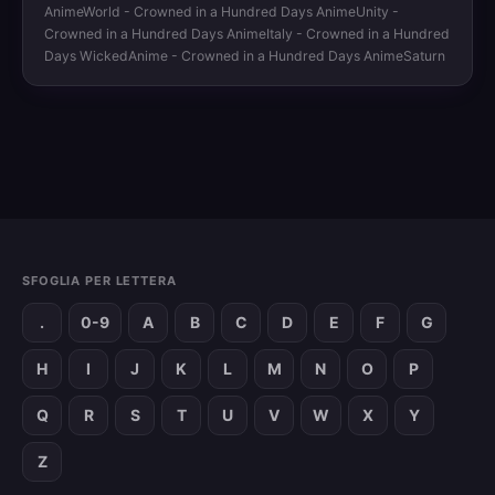
AnimeWorld - Crowned in a Hundred Days AnimeUnity -
Crowned in a Hundred Days AnimeItaly - Crowned in a Hundred
Days WickedAnime - Crowned in a Hundred Days AnimeSaturn
SFOGLIA PER LETTERA
.
0-9
A
B
C
D
E
F
G
H
I
J
K
L
M
N
O
P
Q
R
S
T
U
V
W
X
Y
Z