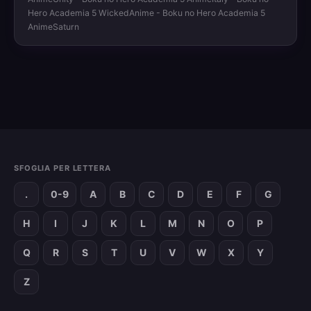
Hero Academia 5 WickedAnime - Boku no Hero Academia 5
AnimeSaturn
SFOGLIA PER LETTERA
.
0-9
A
B
C
D
E
F
G
H
I
J
K
L
M
N
O
P
Q
R
S
T
U
V
W
X
Y
Z