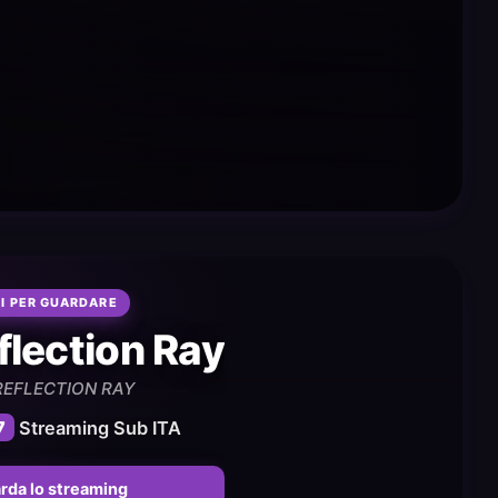
I PER GUARDARE
flection Ray
REFLECTION RAY
7
Streaming Sub ITA
rda lo streaming