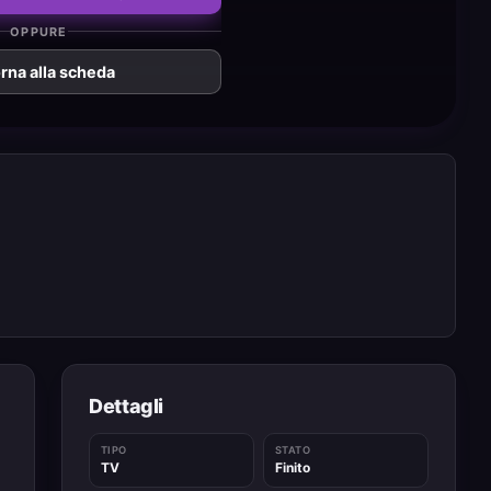
OPPURE
rna alla scheda
Dettagli
TIPO
STATO
TV
Finito