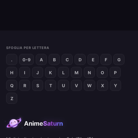
SFOGLIA PER LETTERA
.
0-9
A
B
C
D
E
F
G
H
I
J
K
L
M
N
O
P
Q
R
S
T
U
V
W
X
Y
Z
Anime
Saturn