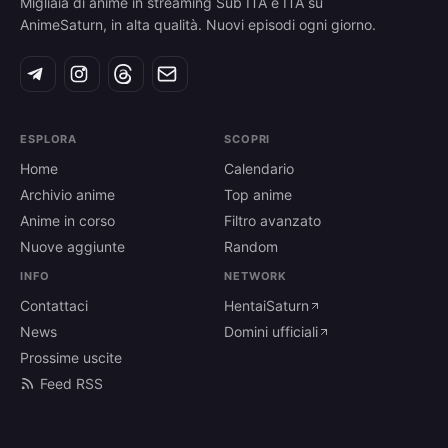
Migliaia di anime in streaming Sub ITA e ITA su
AnimeSaturn, in alta qualità. Nuovi episodi ogni giorno.
ESPLORA
SCOPRI
Home
Calendario
Archivio anime
Top anime
Anime in corso
Filtro avanzato
Nuove aggiunte
Random
INFO
NETWORK
Contattaci
HentaiSaturn
News
Domini ufficiali
Prossime uscite
Feed RSS