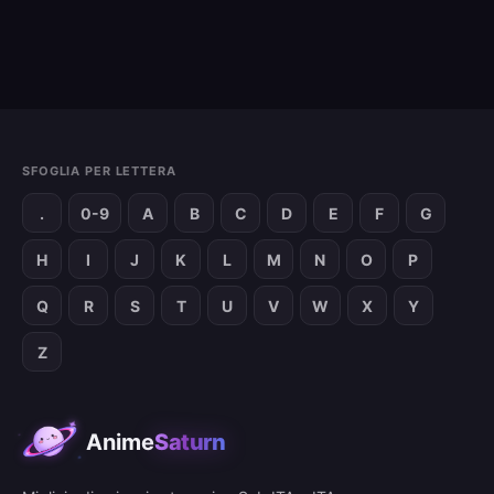
SFOGLIA PER LETTERA
.
0-9
A
B
C
D
E
F
G
H
I
J
K
L
M
N
O
P
Q
R
S
T
U
V
W
X
Y
Z
Anime
Saturn