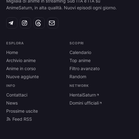
Migliaia di anime in streaming Sub ITA e ITA su
AnimeSaturn, in alta qualità. Nuovi episodi ogni giorno.
ESPLORA
SCOPRI
Home
Calendario
Archivio anime
Top anime
Anime in corso
Filtro avanzato
Nuove aggiunte
Random
INFO
NETWORK
Contattaci
HentaiSaturn
News
Domini ufficiali
Prossime uscite
Feed RSS