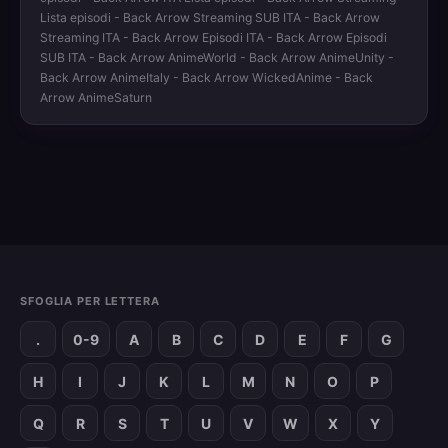
Lista episodi - Back Arrow Streaming SUB ITA - Back Arrow
Streaming ITA - Back Arrow Episodi ITA - Back Arrow Episodi
SUB ITA - Back Arrow AnimeWorld - Back Arrow AnimeUnity -
Back Arrow AnimeItaly - Back Arrow WickedAnime - Back
Arrow AnimeSaturn
SFOGLIA PER LETTERA
.
0-9
A
B
C
D
E
F
G
H
I
J
K
L
M
N
O
P
Q
R
S
T
U
V
W
X
Y