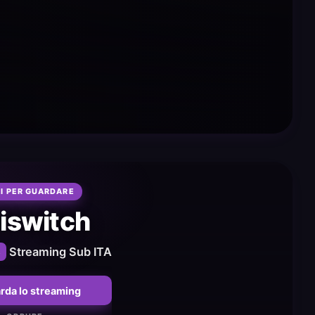
I PER GUARDARE
iswitch
3
Streaming Sub ITA
rda lo streaming