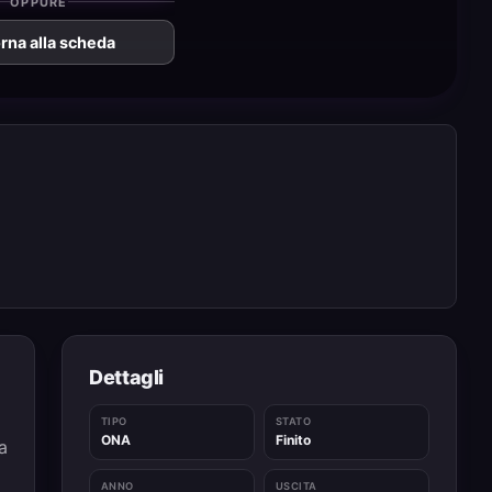
OPPURE
rna alla scheda
Dettagli
TIPO
STATO
ONA
Finito
a
ANNO
USCITA