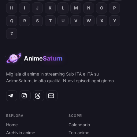
H
I
J
K
L
M
N
O
P
Q
R
S
T
U
V
W
X
Y
Z
Anime
Saturn
Migliaia di anime in streaming Sub ITA e ITA su
AnimeSaturn, in alta qualità. Nuovi episodi ogni giorno.
ESPLORA
SCOPRI
Home
Calendario
Archivio anime
Top anime