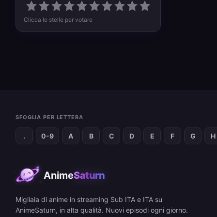
Clicca le stelle per votare
SFOGLIA PER LETTERA
.
0-9
A
B
C
D
E
F
G
H
Anime
Saturn
Migliaia di anime in streaming Sub ITA e ITA su
AnimeSaturn, in alta qualità. Nuovi episodi ogni giorno.