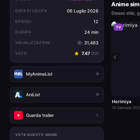
Anime simi
06 Luglio 2026
DATA DI USCITA
Stesso stile, 
12
EPISODI
TV
24 min
DURATA
31,483
VISUALIZZAZIONI
7.47
VOTO
(
53
)
MyAnimeList
AniList
Horimiya
10 Gennaio 2021
Guarda trailer
VOTA QUESTO ANIME