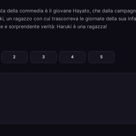
sta della commedia è il giovane Hayato, che dalla campagna s
ki, un ragazzo con cui trascorreva le giornate della sua inf
e e sorprendente verità: Haruki è una ragazza!
2
3
4
5