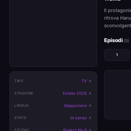
Il protagoni
ritrova Haru
sconvolgent
Episodi
(5)
1
TV
TIPO
Estate 2026
STAGIONE
Giapponese
LINGUA
In corso
STATO
Project No.9
STUDIO