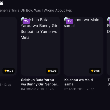
li
generi affini a Oh Boy, Was I Wrong About Her.
TV
TV
9.08
9.06
9.55
Seishun Buta Yarou
Kaichou wa Maid-
T
wa Bunny Girl Senpai
sama!
B
 · 13 ep
no Yume wo Minai
04 Ottobre 2018 · 13 ep
02 Aprile 2010 · 26 ep
0