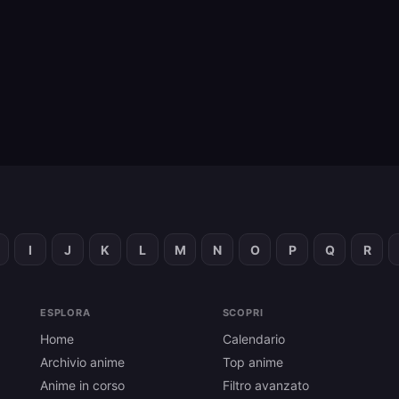
I
J
K
L
M
N
O
P
Q
R
ESPLORA
SCOPRI
Home
Calendario
Archivio anime
Top anime
Anime in corso
Filtro avanzato