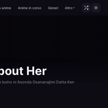
o anime
Anime in corso
Generi
Altro
bout Her
e Issho ni Asonda Osananajimi Datta Ken