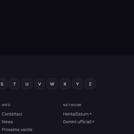
S
T
U
V
W
X
Y
Z
INFO
NETWORK
Contattaci
HentaiSaturn
News
Domini ufficiali
Prossime uscite