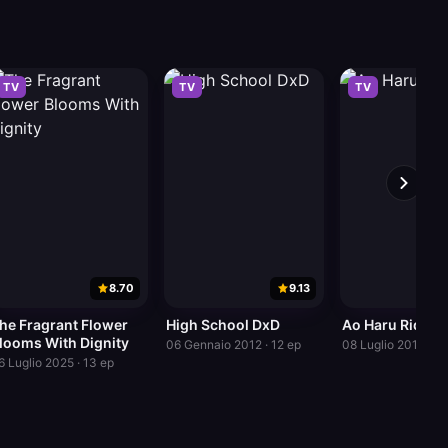
TV
TV
TV
8.70
9.13
he Fragrant Flower
High School DxD
Ao Haru Ride
looms With Dignity
06 Gennaio 2012 · 12 ep
08 Luglio 2014 · 1
6 Luglio 2025 · 13 ep