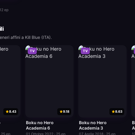
 12 ep
li
neri affini a Kill Blue (ITA).
TV
TV
8.43
9.18
8.63
o
Boku no Hero
Boku no Hero
B
Academia 6
Academia 3
A
 25 ep
01 Ottobre 2022 · 25 ep
07 Aprile 2018 · 25 ep
1