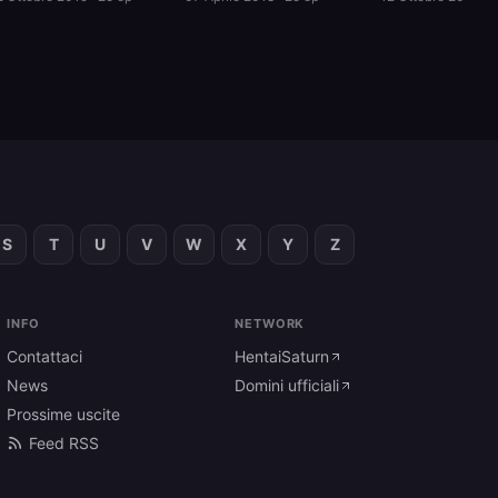
S
T
U
V
W
X
Y
Z
INFO
NETWORK
Contattaci
HentaiSaturn
News
Domini ufficiali
Prossime uscite
Feed RSS