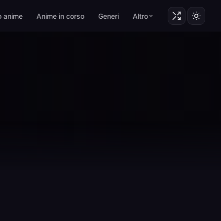
o anime
Anime in corso
Generi
Altro