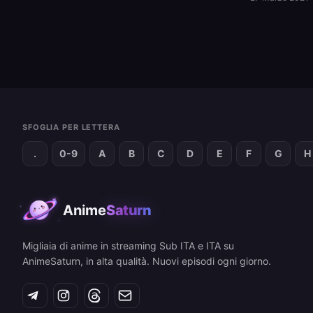
SFOGLIA PER LETTERA
.
0-9
A
B
C
D
E
F
G
H
Anime
Saturn
Migliaia di anime in streaming Sub ITA e ITA su
AnimeSaturn, in alta qualità. Nuovi episodi ogni giorno.