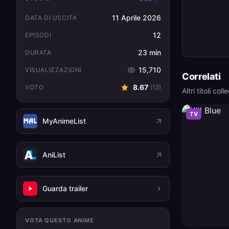
11 Aprile 2026
DATA DI USCITA
12
EPISODI
23 min
DURATA
15,710
VISUALIZZAZIONI
Correlati
8.67
VOTO
(
12
)
Altri titoli coll
TV
MyAnimeList
AniList
Guarda trailer
VOTA QUESTO ANIME