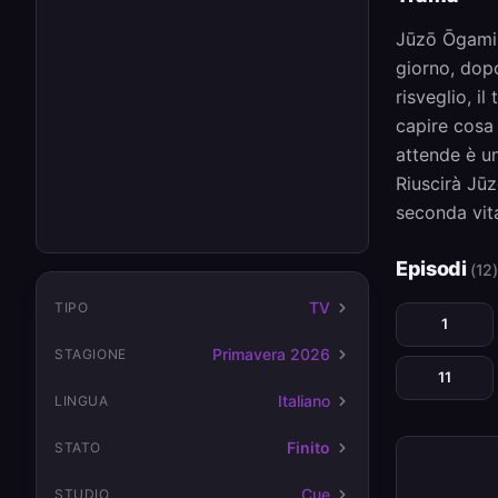
Jūzō Ōgami 
giorno, dop
risveglio, i
capire cosa 
attende è un
Riuscirà Jūz
seconda vit
Episodi
(12)
TV
TIPO
1
Primavera 2026
STAGIONE
11
Italiano
LINGUA
Finito
STATO
Cue
STUDIO