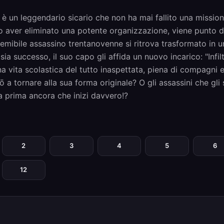
è un leggendario sicario che non ha mai fallito una missio
o aver eliminato una potente organizzazione, viene punto 
l temibile assassino trentanovenne si ritrova trasformato in 
sia successo, il suo capo gli affida un nuovo incarico: "Infi
a vita scolastica del tutto inaspettata, piena di compagni e
ō a tornare alla sua forma originale? O gli assassini che gl
a prima ancora che inizi davvero!?
2
3
4
5
6
12