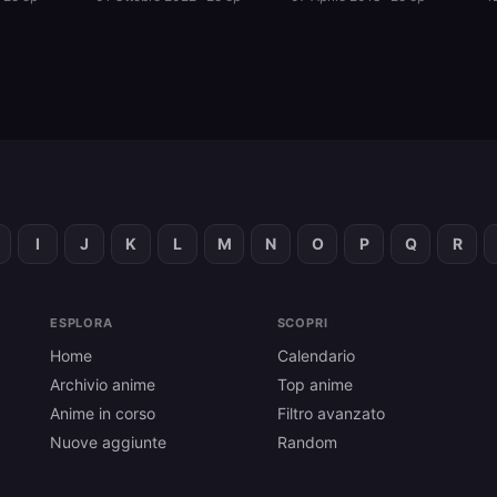
I
J
K
L
M
N
O
P
Q
R
ESPLORA
SCOPRI
Home
Calendario
Archivio anime
Top anime
Anime in corso
Filtro avanzato
Nuove aggiunte
Random