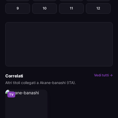
9
10
11
12
Vedi tutti →
Correlati
Altri titoli collegati a Akane-banashi (ITA).
TV