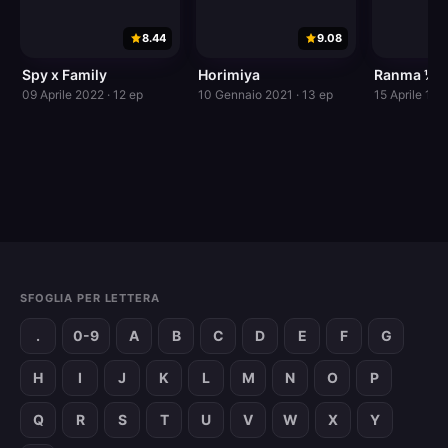
8.44
9.08
Spy x Family
Horimiya
Ranma ½ (
09 Aprile 2022 · 12 ep
10 Gennaio 2021 · 13 ep
15 Aprile 198
SFOGLIA PER LETTERA
.
0-9
A
B
C
D
E
F
G
H
I
J
K
L
M
N
O
P
Q
R
S
T
U
V
W
X
Y