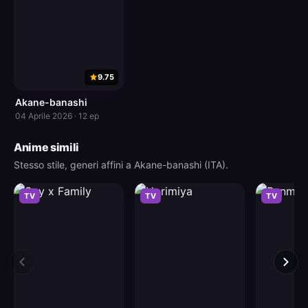
9.75
Akane-banashi
04 Aprile 2026 · 12 ep
Anime simili
Stesso stile, generi affini a Akane-banashi (ITA).
TV
TV
TV