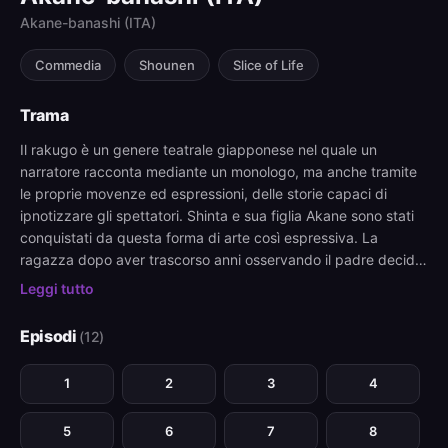
Akane-banashi (ITA)
Commedia
Shounen
Slice of Life
Trama
Il rakugo è un genere teatrale giapponese nel quale un
narratore racconta mediante un monologo, ma anche tramite
le proprie movenze ed espressioni, delle storie capaci di
ipnotizzare gli spettatori. Shinta e sua figlia Akane sono stati
conquistati da questa forma di arte così espressiva. La
ragazza dopo aver trascorso anni osservando il padre decide
che è giunto il suo momento, ma imporsi in questo mondo
Leggi tutto
scintillante non sarà facile.
Episodi
(12)
1
2
3
4
5
6
7
8