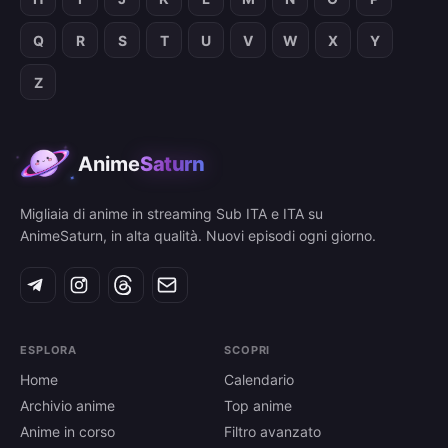
Q
R
S
T
U
V
W
X
Y
Z
Anime
Saturn
Migliaia di anime in streaming Sub ITA e ITA su
AnimeSaturn, in alta qualità. Nuovi episodi ogni giorno.
ESPLORA
SCOPRI
Home
Calendario
Archivio anime
Top anime
Anime in corso
Filtro avanzato