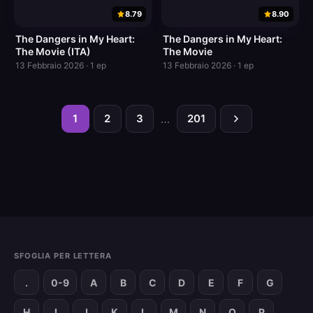
8.79
8.90
The Dangers in My Heart:
The Dangers in My Heart:
The Movie (ITA)
The Movie
13 Febbraio 2026 · 1 ep
13 Febbraio 2026 · 1 ep
1
2
3
…
201
SFOGLIA PER LETTERA
.
0-9
A
B
C
D
E
F
G
H
I
J
K
L
M
N
O
P