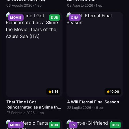
03 Agosto 2026 · 1 ep
03 Agosto 2026 · 1 ep
MOVIE
DUB
ONA
6.86
10.00
That Time I Got
A Will Eternal Final Season
Reincarnated as a Slime the
22 Luglio 2026 · 46 ep
Movie: Tears of the Azure
27 Febbraio 2026 · 1 ep
Sea (ITA)
MOVIE
DUB
TV
DUB