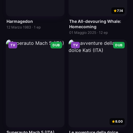
7.14
Harmagedon
The All-devouring Whale:
Homecoming
12 Marzo 1983 · 1 ep
01 Maggio 2025 · 12 ep
TV
DUB
TV
DUB
8.00
Superauto Mach 5 (ITA)
Le avventure della dolce