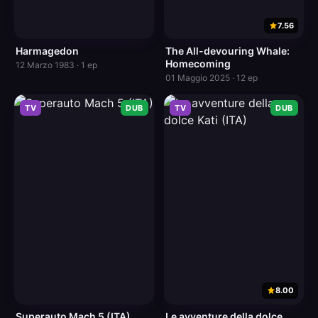
7.56
Harmagedon
The All-devouring Whale:
Homecoming
12 Marzo 1983 · 1 ep
01 Maggio 2025 · 12 ep
TV
DUB
TV
DUB
8.00
Superauto Mach 5 (ITA)
Le avventure della dolce