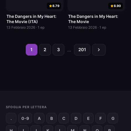
8.79
8.90
The Dangers in My Heart:
The Dangers in My Heart:
The Movie (ITA)
The Movie
13 Febbraio 2026 · 1 ep
13 Febbraio 2026 · 1 ep
1
2
3
…
201
SFOGLIA PER LETTERA
.
0-9
A
B
C
D
E
F
G
H
I
J
K
L
M
N
O
P