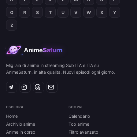
Q
R
S
T
U
V
W
X
Y
Z
Anime
Saturn
Migliaia di anime in streaming Sub ITA e ITA su
AnimeSaturn, in alta qualità. Nuovi episodi ogni giorno.
ESPLORA
SCOPRI
Home
Calendario
Archivio anime
Top anime
Anime in corso
Filtro avanzato