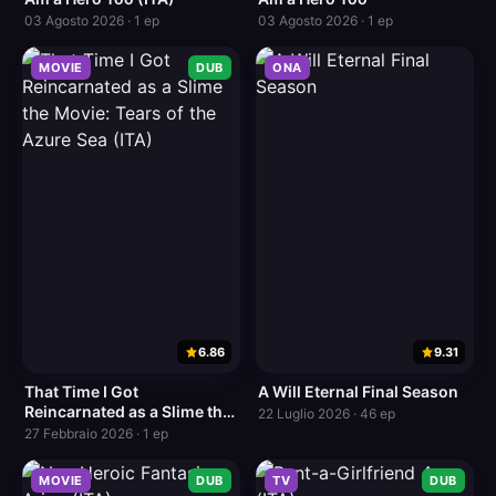
03 Agosto 2026 · 1 ep
03 Agosto 2026 · 1 ep
MOVIE
DUB
ONA
6.86
9.31
That Time I Got
A Will Eternal Final Season
Reincarnated as a Slime the
22 Luglio 2026 · 46 ep
Movie: Tears of the Azure
27 Febbraio 2026 · 1 ep
Sea (ITA)
MOVIE
DUB
TV
DUB