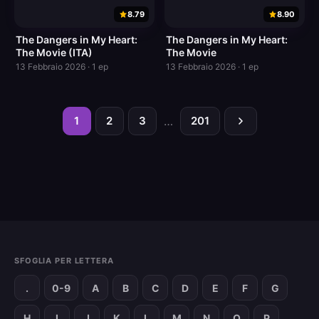
8.79
8.90
The Dangers in My Heart:
The Dangers in My Heart:
The Movie (ITA)
The Movie
13 Febbraio 2026 · 1 ep
13 Febbraio 2026 · 1 ep
1
2
3
…
201
SFOGLIA PER LETTERA
.
0-9
A
B
C
D
E
F
G
H
I
J
K
L
M
N
O
P