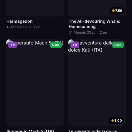
7.56
Harmagedon
The All-devouring Whale:
Homecoming
12 Marzo 1983 · 1 ep
01 Maggio 2025 · 12 ep
TV
DUB
TV
DUB
8.00
Superauto Mach 5 (ITA)
Le avventure della dolce