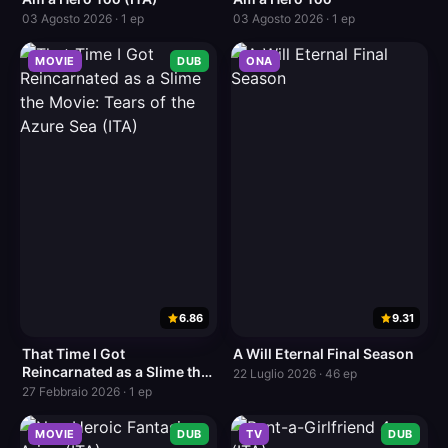
03 Agosto 2026 · 1 ep
03 Agosto 2026 · 1 ep
MOVIE
DUB
ONA
6.86
9.31
That Time I Got
A Will Eternal Final Season
Reincarnated as a Slime the
22 Luglio 2026 · 46 ep
Movie: Tears of the Azure
27 Febbraio 2026 · 1 ep
Sea (ITA)
MOVIE
DUB
TV
DUB