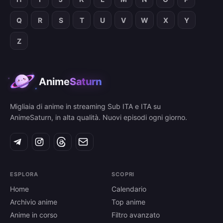
Q
R
S
T
U
V
W
X
Y
Z
Anime
Saturn
Migliaia di anime in streaming Sub ITA e ITA su
AnimeSaturn, in alta qualità. Nuovi episodi ogni giorno.
ESPLORA
SCOPRI
Home
Calendario
Archivio anime
Top anime
Anime in corso
Filtro avanzato