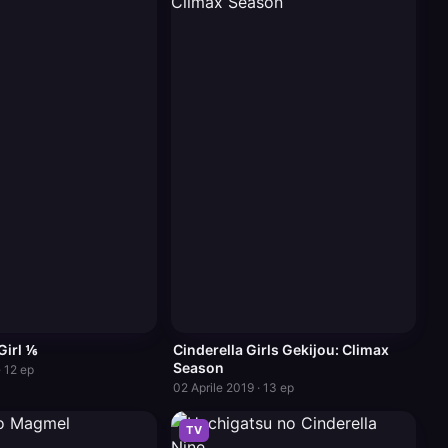
irl ⅙
Cinderella Girls Gekijou: Climax
Season
· 12 ep
02 Aprile 2019 · 13 ep
TV