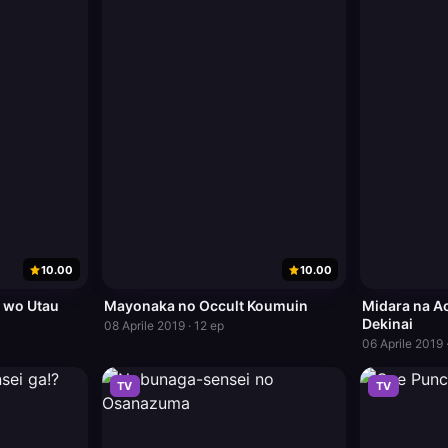
10.00
10.00
i wo Utau
Mayonaka no Occult Koumuin
Midara na A
Dekinai
08 Aprile 2019 · 12 ep
06 Aprile 2019 
TV
TV