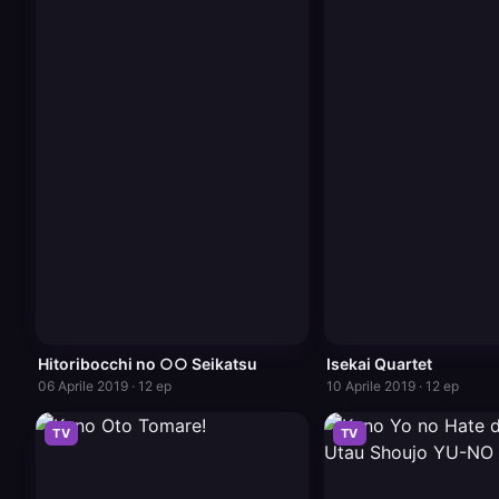
Hitoribocchi no ○○ Seikatsu
Isekai Quartet
06 Aprile 2019 · 12 ep
10 Aprile 2019 · 12 ep
TV
TV