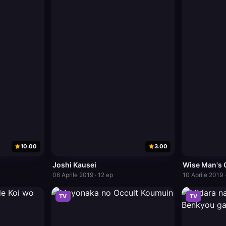
10.00
3.00
Joshi Kausei
Wise Man's 
06 Aprile 2019 · 12 ep
10 Aprile 2019 
TV
TV