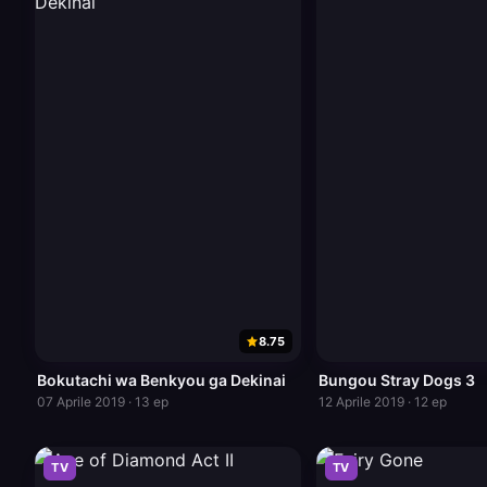
8.75
Bokutachi wa Benkyou ga Dekinai
Bungou Stray Dogs 3
07 Aprile 2019 · 13 ep
12 Aprile 2019 · 12 ep
TV
TV