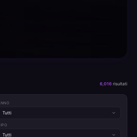
6,016
risultati
ANNO
Tutti
TIPO
Tutti