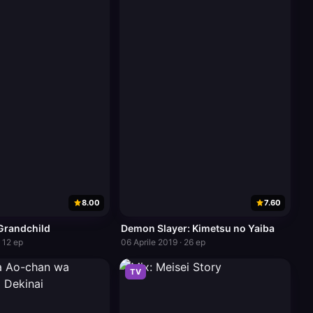
8.00
7.60
Grandchild
Demon Slayer: Kimetsu no Yaiba
· 12 ep
06 Aprile 2019 · 26 ep
TV