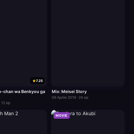
7.25
o-chan wa Benkyou ga
Mix: Meisei Story
06 Aprile 2019 · 24 ep
· 12 ep
MOVIE