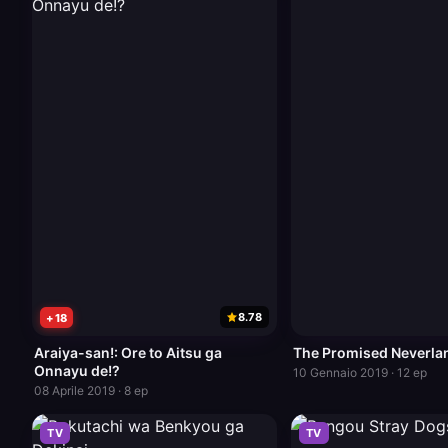
8.78
+18
Araiya-san!: Ore to Aitsu ga
The Promised Neverla
Onnayu de!?
10 Gennaio 2019 · 12 ep
08 Aprile 2019 · 8 ep
TV
TV