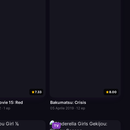
7.33
8.00
ovie 15: Red
Bakumatsu: Crisis
 · 1 ep
05 Aprile 2019 · 12 ep
TV