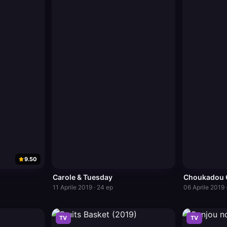
9.50
Carole & Tuesday
Choukadou G
11 Aprile 2019 · 24 ep
06 Aprile 2019 
TV
TV