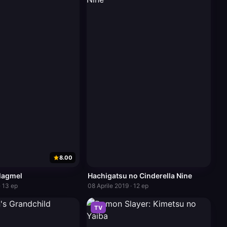
8.00
Magmel
Hachigatsu no Cinderella Nine
· 13 ep
08 Aprile 2019 · 12 ep
TV