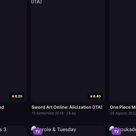
8.29
6.40
nd
Sword Art Online: Alicization (ITA)
One Piece M
15 Settembre 2018 · 24 ep
06 Agosto 2022
TV
TV