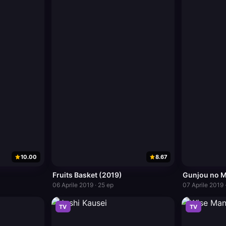
10.00
8.67
Fruits Basket (2019)
Gunjou no 
06 Aprile 2019 · 25 ep
07 Aprile 2019 
TV
TV