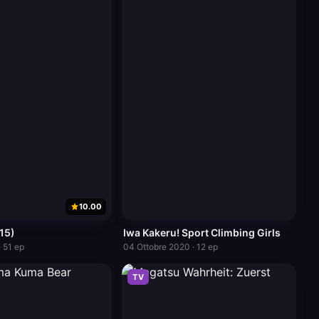
10.00
15)
Iwa Kakeru! Sport Climbing Girls
· 51 ep
04 Ottobre 2020 · 12 ep
TV