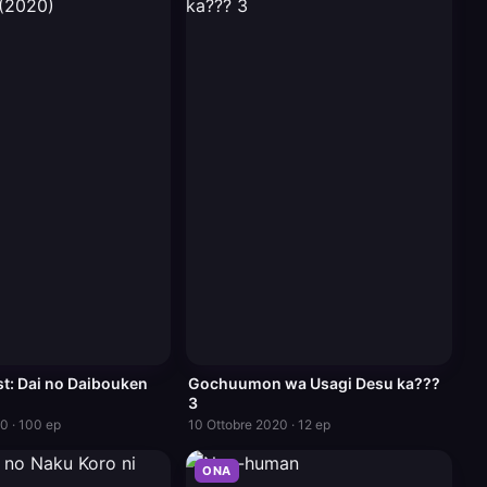
t: Dai no Daibouken
Gochuumon wa Usagi Desu ka???
3
0 · 100 ep
10 Ottobre 2020 · 12 ep
ONA