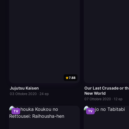
7.88
Jujutsu Kaisen
Our Last Crusade or the
New World
03 Ottobre 2020 · 24 ep
07 Ottobre 2020 · 12 ep
TV
TV