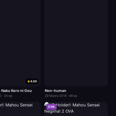
4.00
o Naku Koro ni Gou
Non-human
0 · 24 ep
29 Marzo 2018 · 48 ep
OVA