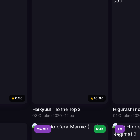
6.50
10.00
Haikyuu!!: To the Top 2
Higurashi n
03 Ottobre 2020 · 12 ep
01 Ottobre 202
MOVIE
DUB
TV