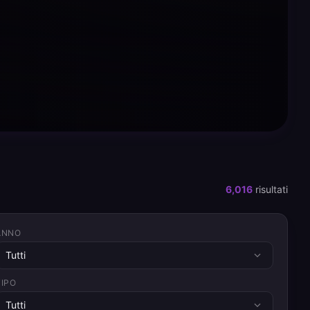
6,016
risultati
ANNO
Tutti
TIPO
Tutti