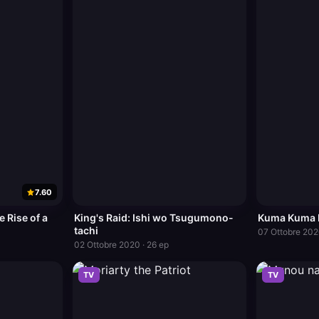
7.60
 Rise of a
King's Raid: Ishi wo Tsugumono-
Kuma Kuma 
tachi
07 Ottobre 202
02 Ottobre 2020 · 26 ep
TV
TV