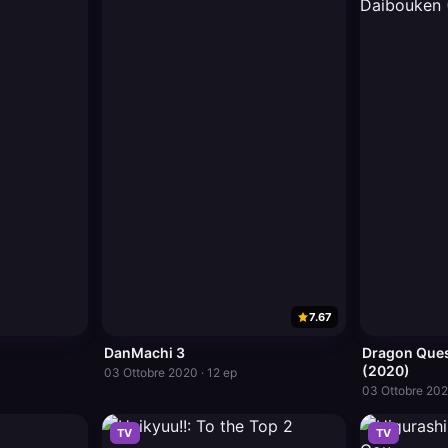
7.67
DanMachi 3
Dragon Ques
(2020)
03 Ottobre 2020 · 12 ep
03 Ottobre 202
TV
TV