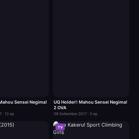
 Mahou Sensei Negima!
UQ Holder!: Mahou Sensei Negima!
2 OVA
 · 12 ep
08 Settembre 2017 · 3 ep
TV