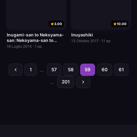
3.00
10.00
Inugami-san to Nekoyama-
Inuyashiki
san: Nekoyama-san to
13 Ottobre 2017 · 11 ep
Onsen Ryokou
18 Luglio 2014 · 1 ep
1
…
57
58
59
60
61
…
201