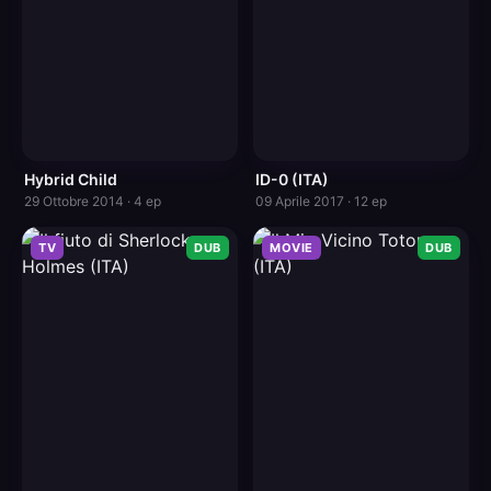
Hybrid Child
ID-0 (ITA)
29 Ottobre 2014 · 4 ep
09 Aprile 2017 · 12 ep
TV
DUB
MOVIE
DUB