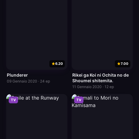
6.20
7.00
Plunderer
Rikei ga Koi ni Ochita no de
Shoumei shitemita.
09 Gennaio 2020 · 24 ep
11 Gennaio 2020 · 12 ep
TV
TV