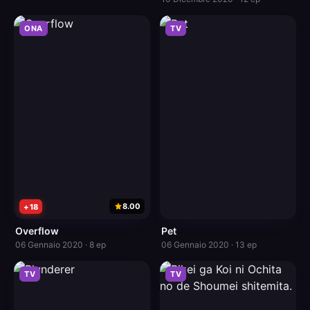
ONA
TV
8.00
+18
Overflow
Pet
06 Gennaio 2020 · 8 ep
06 Gennaio 2020 · 13 ep
TV
TV