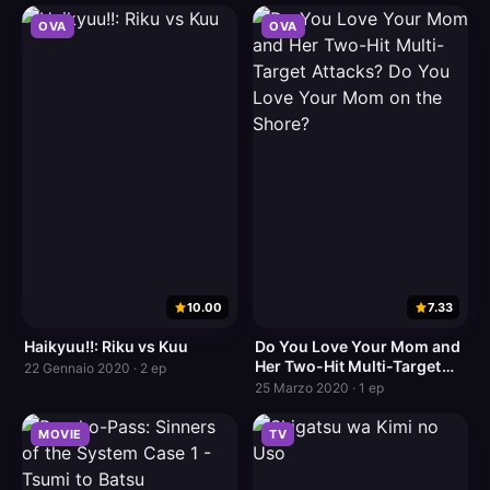
OVA
OVA
10.00
7.33
Haikyuu!!: Riku vs Kuu
Do You Love Your Mom and
Her Two-Hit Multi-Target
22 Gennaio 2020 · 2 ep
Attacks? Do You Love Your
25 Marzo 2020 · 1 ep
Mom on the Shore?
MOVIE
TV