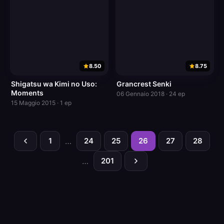
8.50
8.75
Shigatsu wa Kimi no Uso:
Grancrest Senki
Moments
06 Gennaio 2018 · 24 ep
15 Maggio 2015 · 1 ep
1
…
24
25
26
27
28
…
201