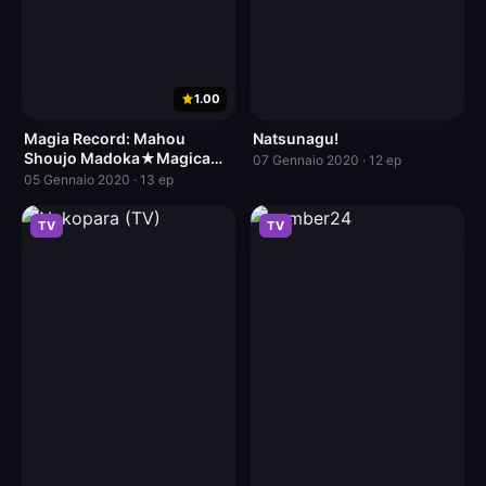
1.00
Magia Record: Mahou
Natsunagu!
Shoujo Madoka★Magica
07 Gennaio 2020 · 12 ep
Gaiden (TV)
05 Gennaio 2020 · 13 ep
TV
TV