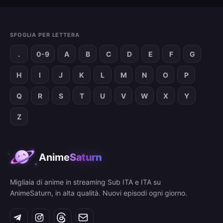
SFOGLIA PER LETTERA
.
0-9
A
B
C
D
E
F
G
H
I
J
K
L
M
N
O
P
Q
R
S
T
U
V
W
X
Y
Z
Anime
Saturn
Migliaia di anime in streaming Sub ITA e ITA su
AnimeSaturn, in alta qualità. Nuovi episodi ogni giorno.