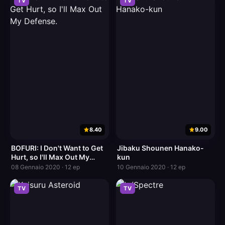
TV
TV
8.40
9.00
BOFURI: I Don't Want to Get
Jibaku Shounen Hanako-
Hurt, so I'll Max Out My
kun
Defense.
08 Gennaio 2020 · 12 ep
10 Gennaio 2020 · 12 ep
TV
TV