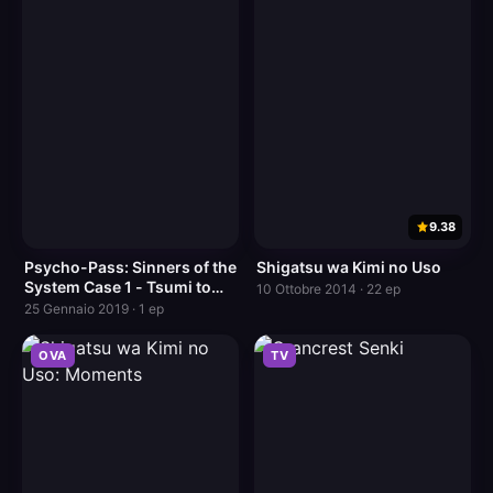
9.38
Psycho-Pass: Sinners of the
Shigatsu wa Kimi no Uso
System Case 1 - Tsumi to
10 Ottobre 2014 · 22 ep
Batsu
25 Gennaio 2019 · 1 ep
OVA
TV